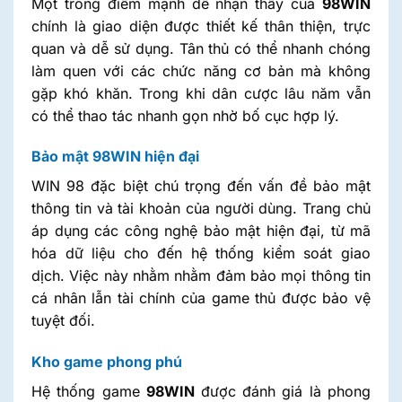
Một trong điểm mạnh dễ nhận thấy của
98WIN
chính là giao diện được thiết kế thân thiện, trực
quan và dễ sử dụng. Tân thủ có thể nhanh chóng
làm quen với các chức năng cơ bản mà không
gặp khó khăn. Trong khi dân cược lâu năm vẫn
có thể thao tác nhanh gọn nhờ bố cục hợp lý.
Bảo mật 98WIN hiện đại
WIN 98 đặc biệt chú trọng đến vấn đề bảo mật
thông tin và tài khoản của người dùng. Trang chủ
áp dụng các công nghệ bảo mật hiện đại, từ mã
hóa dữ liệu cho đến hệ thống kiểm soát giao
dịch. Việc này nhằm nhằm đảm bảo mọi thông tin
cá nhân lẫn tài chính của game thủ được bảo vệ
tuyệt đối.
Kho game phong phú
Hệ thống game
98WIN
được đánh giá là phong