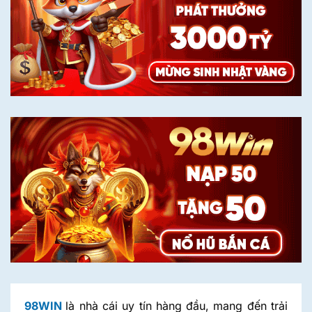
98WIN
là nhà cái uy tín hàng đầu, mang đến trải