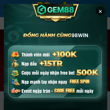
Bỏ
qua
×
nội
dung
Cược ngay
Xem bóng đá miễn phí
Soi kèo chuẩn
98WIN
LINK ĐĂNG NHẬP PC