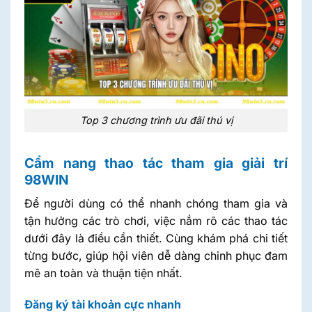
Top 3 chương trình ưu đãi thú vị
Cẩm nang thao tác tham gia giải trí
98WIN
Để người dùng có thể nhanh chóng tham gia và
tận hưởng các trò chơi, việc nắm rõ các thao tác
dưới đây là điều cần thiết. Cùng khám phá chi tiết
từng bước, giúp hội viên dễ dàng chinh phục đam
mê an toàn và thuận tiện nhất.
Đăng ký tài khoản cực nhanh