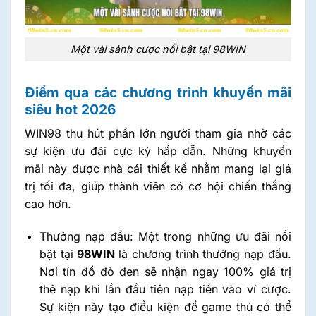
Một vài sảnh cược nổi bật tại 98WIN
Điểm qua các chương trình khuyến mãi
siêu hot 2026
WIN98 thu hút phần lớn người tham gia nhờ các
sự kiện ưu đãi cực kỳ hấp dẫn. Những khuyến
mãi này được nhà cái thiết kế nhằm mang lại giá
trị tối đa, giúp thành viên có cơ hội chiến thắng
cao hơn.
Thưởng nạp đầu: Một trong những ưu đãi nổi
bật tại
98WIN
là chương trình thưởng nạp đầu.
Nơi tín đồ đỏ đen sẽ nhận ngay 100% giá trị
thẻ nạp khi lần đầu tiên nạp tiền vào ví cược.
Sự kiện này tạo điều kiện để game thủ có thể