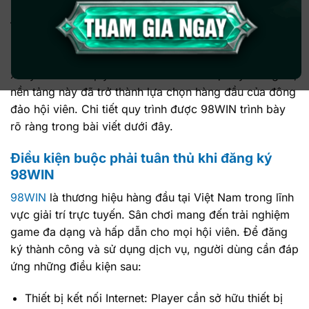
Đăng ký 98WIN
là bước quan trọng để người chơi trải
nghiệm không gian cá cược trực tuyến hiện đại, đầy
hấp dẫn và lôi cuốn. Với giao diện trực quan, tốc độ
xử lý nhanh và quy trình mở tài khoản cực kỳ đơn giản,
nền tảng này đã trở thành lựa chọn hàng đầu của đông
đảo hội viên. Chi tiết quy trình được 98WIN trình bày
rõ ràng trong bài viết dưới đây.
Điều kiện buộc phải tuân thủ khi đăng ký
98WIN
98WIN
là thương hiệu hàng đầu tại Việt Nam trong lĩnh
vực giải trí trực tuyến. Sân chơi mang đến trải nghiệm
game đa dạng và hấp dẫn cho mọi hội viên. Để đăng
ký thành công và sử dụng dịch vụ, người dùng cần đáp
ứng những điều kiện sau:
Thiết bị kết nối Internet: Player cần sở hữu thiết bị