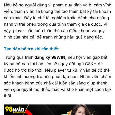
Nếu hồ sơ người dùng vi phạm quy định và bị cấm vĩnh
viễn, thành viên sẽ không thể tạo thêm bất kỳ tài khoản
nào khác. Đây là chế tài nghiêm khắc dành cho những
hành vi trái phép trong quá trình tham gia cá cược. Vì
vậy, player cần luôn tuân thủ các điều khoản và quy
định của nhà cái để tránh những hậu quả đáng tiếc.
Tìm đến hỗ trợ khi cần thiết
Trong quá trình
đăng ký 98WIN
, nếu hội viên gặp bất
kỳ sự cố nào thì hãy liên hệ ngay đội ngũ CSKH để
được hỗ trợ kịp thời. Nếu player tự xử lý vấn đề có thể
khiến tình huống trở nên phức tạp hơn. Nhân viên chăm
sóc khách hàng của nhà cái luôn sẵn sàng giúp thành
viên giải quyết mọi thắc mắc và khó khăn một cách kịp
thời.