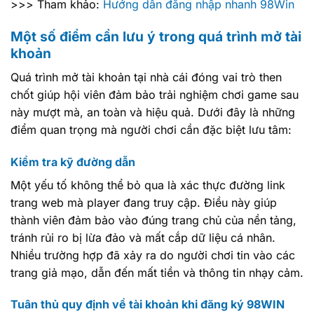
>>> Tham khảo:
Hướng dẫn đăng nhập nhanh 98Win
Một số điểm cần lưu ý trong quá trình mở tài
khoản
Quá trình mở tài khoản tại nhà cái đóng vai trò then
chốt giúp hội viên đảm bảo trải nghiệm chơi game sau
này mượt mà, an toàn và hiệu quả. Dưới đây là những
điểm quan trọng mà người chơi cần đặc biệt lưu tâm:
Kiểm tra kỹ đường dẫn
Một yếu tố không thể bỏ qua là xác thực đường link
trang web mà player đang truy cập. Điều này giúp
thành viên đảm bảo vào đúng trang chủ của nền tảng,
tránh rủi ro bị lừa đảo và mất cắp dữ liệu cá nhân.
Nhiều trường hợp đã xảy ra do người chơi tin vào các
trang giả mạo, dẫn đến mất tiền và thông tin nhạy cảm.
Tuân thủ quy định về tài khoản khi đăng ký 98WIN