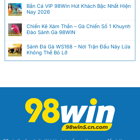
Bắn Cá VIP 98Win Hút Khách Bậc Nhất Hiện
Nay 2026
Chiến Kê Xám Thần – Gà Chiến Số 1 Khuynh
Đảo Sảnh Gà 98WIN
Sảnh Đá Gà WS168 – Nơi Trận Đấu Nảy Lửa
Không Thể Bỏ Lỡ