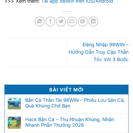
>>> Xem thêm:
Tải app 98Win trên IOS/Android
Đăng Nhập 98WIN –
Hướng Dẫn Truy Cập Thần
Tốc Với 3 Bước
BÀI VIẾT MỚI
Bắn Cá Thần Tài 98WIN – Phiêu Lưu Săn Cá,
Quà Khủng Chờ Bạn
Hack Bắn Cá – Thu Nhuận Khủng, Nhận
Nhanh Phần Thưởng 2026