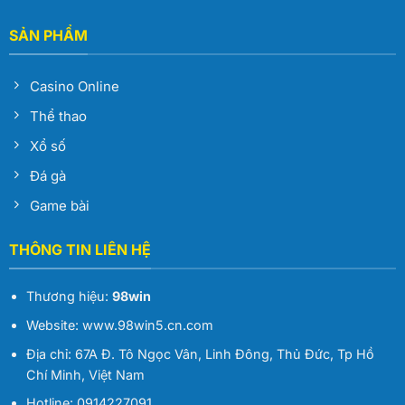
SẢN PHẨM
Casino Online
Thể thao
Xổ số
Đá gà
Game bài
THÔNG TIN LIÊN HỆ
Thương hiệu:
98win
Website:
www.98win5.cn.com
Địa chỉ:
67A Đ. Tô Ngọc Vân, Linh Đông, Thủ Đức, Tp Hồ
Chí Minh, Việt Nam
Hotline: 0914227091