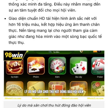
thống xác minh đa tầng. Điều này nhằm mang đến
sự an tâm tuyệt đối cho mọi hội viên.
Giao diện chuẩn HD tái hiện hình ảnh sắc nét với
hơn 16 triệu màu, kết hợp hiệu ứng âm thanh chân
thực. Nền tảng mang lại cho người tham gia cảm
giác như đang hòa mình vào một sòng bạc quốc tế
thực thụ.
Lý do mà sân chơi thu hút đông đảo hội viên