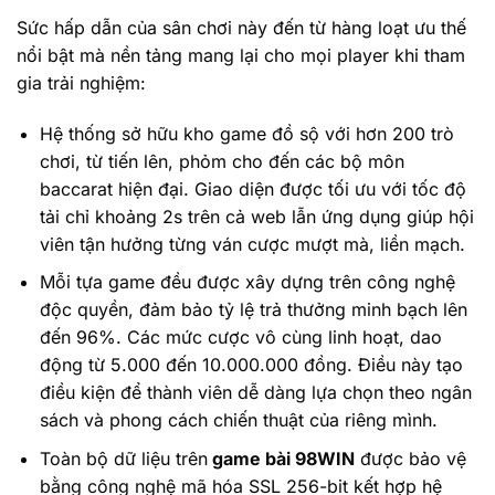
Sức hấp dẫn của sân chơi này đến từ hàng loạt ưu thế
nổi bật mà nền tảng mang lại cho mọi player khi tham
gia trải nghiệm:
Hệ thống sở hữu kho game đồ sộ với hơn 200 trò
chơi, từ tiến lên, phỏm cho đến các bộ môn
baccarat hiện đại. Giao diện được tối ưu với tốc độ
tải chỉ khoảng 2s trên cả web lẫn ứng dụng giúp hội
viên tận hưởng từng ván cược mượt mà, liền mạch.
Mỗi tựa game đều được xây dựng trên công nghệ
độc quyền, đảm bảo tỷ lệ trả thưởng minh bạch lên
đến 96%. Các mức cược vô cùng linh hoạt, dao
động từ 5.000 đến 10.000.000 đồng. Điều này tạo
điều kiện để thành viên dễ dàng lựa chọn theo ngân
sách và phong cách chiến thuật của riêng mình.
Toàn bộ dữ liệu trên
game bài 98WIN
được bảo vệ
bằng công nghệ mã hóa SSL 256-bit kết hợp hệ