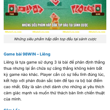
Những siêu phẩm hấp dẫn top đầu tại sảnh cược
Game bài 98WIN – Liêng
Liêng là tựa game sử dụng 3 lá bài để phân định thắng
thua nhưng lại ẩn chứa sự căng thẳng không kém bất
kỳ game nào khác. Player cần có sự liều lĩnh đúng lúc,
kết hợp với phán đoán sắc bén để tạo ra bộ bài điểm
cao nhất. Đây là sân chơi dành cho những ai yêu thích
cảm giác mạnh và muốn thử thách bản lĩnh chiến thuật
của mình.