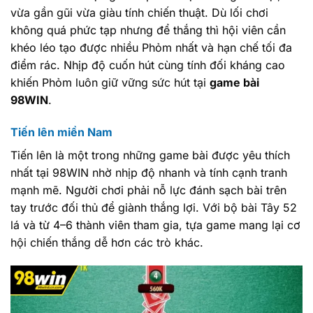
vừa gần gũi vừa giàu tính chiến thuật. Dù lối chơi
không quá phức tạp nhưng để thắng thì hội viên cần
khéo léo tạo được nhiều Phỏm nhất và hạn chế tối đa
điểm rác. Nhịp độ cuốn hút cùng tính đối kháng cao
khiến Phỏm luôn giữ vững sức hút tại
game bài
98WIN
.
Tiến lên miền Nam
Tiến lên là một trong những game bài được yêu thích
nhất tại 98WIN nhờ nhịp độ nhanh và tính cạnh tranh
mạnh mẽ. Người chơi phải nỗ lực đánh sạch bài trên
tay trước đối thủ để giành thắng lợi. Với bộ bài Tây 52
lá và từ 4–6 thành viên tham gia, tựa game mang lại cơ
hội chiến thắng dễ hơn các trò khác.