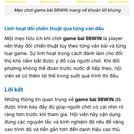
Mẹo chơi game bài 98WIN mang về khoản lời khủng
Linh hoạt đổi chiến thuật qua từng ván đấu
Một mẹo hữu ích khi chơi
game bài 98WIN
là player
nên thay đổi chiến thuật tùy theo từng ván bài và từng
loại game. Sự linh hoạt trong cách đánh làm cho đối
thủ khó nắm bắt được ý đồ của người chơi. Khi đối
phương không thể đoán trước nước đi tiếp theo, hội
viên sẽ có thêm lợi thế trong suốt quá trình thi đấu.
Lời kết
Những thông tin quan trọng về
game bài 98WIN
đã
được trình bày đầy đủ giúp người chơi có cái nhìn rõ
ràng hơn trước khi tham gia. Hội viên hãy vận dụng
đúng các nguyên tắc và kinh nghiệm đã nêu để nâng
cao trình độ và tiến gần hơn đến danh hiệu cao thủ.