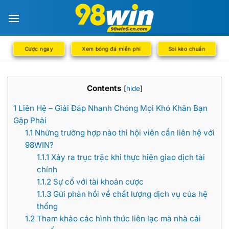
Bỏ
qua
×
nội
dung
Cược ngay
Xem bóng đá miễn phí
Soi kèo chuẩn
98WIN
Contents
[
hide
]
1
Liên Hệ – Giải Đáp Nhanh Chóng Mọi Khó Khăn Bạn
Gặp Phải
1.1
Những trường hợp nào thì hội viên cần liên hệ với
98WIN?
1.1.1
Xảy ra trục trặc khi thực hiện giao dịch tài
chính
1.1.2
Sự cố với tài khoản cược
1.1.3
Gửi phản hồi về chất lượng dịch vụ của hệ
thống
1.2
Tham khảo các hình thức liên lạc mà nhà cái