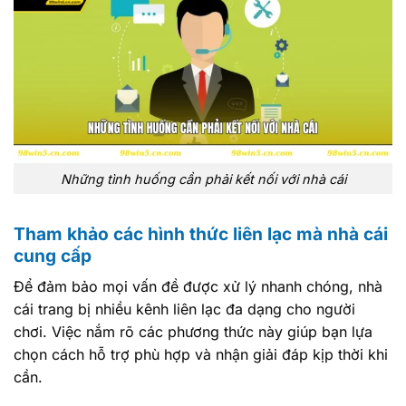
Những tình huống cần phải kết nối với nhà cái
Tham khảo các hình thức liên lạc mà nhà cái
cung cấp
Để đảm bảo mọi vấn đề được xử lý nhanh chóng, nhà
cái trang bị nhiều kênh liên lạc đa dạng cho người
chơi. Việc nắm rõ các phương thức này giúp bạn lựa
chọn cách hỗ trợ phù hợp và nhận giải đáp kịp thời khi
cần.