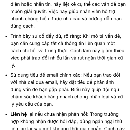
điện hoặc nhắn tin, hãy liệt kê cụ thể các vấn đề bạn
muốn giải quyết. Việc này giúp nhân viên hỗ trợ
nhanh chóng hiểu được nhu cầu và hướng dẫn bạn
đúng cách.
Trình bày sự cố đầy đủ, rõ ràng: Khi mô tả vấn đề,
bạn cần cung cấp tất cả thông tin liên quan một
cách chi tiết và trung thực. Cách làm này giảm thiểu
việc phải trao đổi nhiều lần và rút ngắn thời gian xử
lý.
Sử dụng tiêu đề email chính xác: Nếu bạn trao đổi
với nhà cái qua email, hãy đặt tiêu đề phản ánh
đúng vấn đề bạn gặp phải. Điều này giúp đội ngũ
chăm sóc khách hàng nhanh chóng phân loại và xử
lý yêu cầu của bạn.
Liên hệ
lại nếu chưa nhận phản hồi: Trong trường
hợp không nhận được hồi đáp, đừng ngần ngại thử
liên lạc lại sau một khoảng thời gian ngắn. Cách này