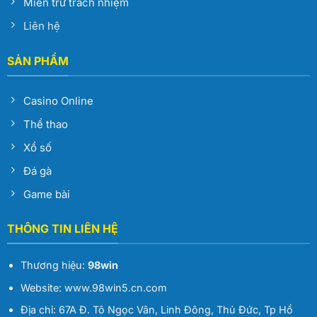
Miễn trừ trách nhiệm
Liên hệ
SẢN PHẨM
Casino Online
Thể thao
Xổ số
Đá gà
Game bài
THÔNG TIN LIÊN HỆ
Thương hiệu:
98win
Website:
www.98win5.cn.com
Địa chỉ:
67A Đ. Tô Ngọc Vân, Linh Đông, Thủ Đức, Tp Hồ