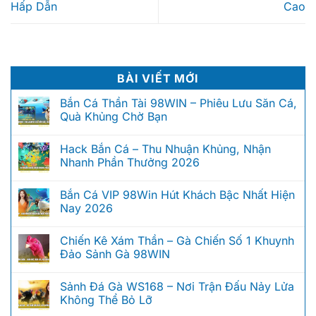
Hấp Dẫn
Cao
BÀI VIẾT MỚI
Bắn Cá Thần Tài 98WIN – Phiêu Lưu Săn Cá,
Quà Khủng Chờ Bạn
Hack Bắn Cá – Thu Nhuận Khủng, Nhận
Nhanh Phần Thưởng 2026
Bắn Cá VIP 98Win Hút Khách Bậc Nhất Hiện
Nay 2026
Chiến Kê Xám Thần – Gà Chiến Số 1 Khuynh
Đảo Sảnh Gà 98WIN
Sảnh Đá Gà WS168 – Nơi Trận Đấu Nảy Lửa
Không Thể Bỏ Lỡ