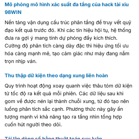
Mô phỏng mô hình xác suất đa tầng của hack tài xỉu
98WIN
Nền tảng vận dụng cấu trúc phân tầng để truy vết quỹ
đạo kết quả trước đó. Khi các tín hiệu hội tụ, hệ thống
đưa ra gợi ý mang tính dự phóng đầy kích thích.
Cường độ phân tích càng dày đặc thì hiệu ứng tối ưu
hóa càng mạnh mẽ, tạo cảm giác như máy đang nắm
trọn nhịp ván.
Thu thập dữ kiện theo dạng xung liên hoàn
Quy trình hoạt động xoay quanh việc thâu tóm dữ kiện
từ tốc độ ra kết quả mỗi phiên. Các dữ liệu sau khi
gom về được nén lại thành chuỗi xung, từ đó tạo nên
luồng phân tích sắc cạnh. Phương thức này gây ấn
tượng mạnh vì khả năng tạo ra tầng nhìn tổng hợp
cuốn hút người theo dõi.
Tái lập dòng số bằng thuật toán suy luận