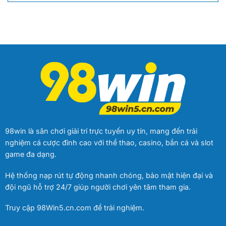
98win là sân chơi giải trí trực tuyến uy tín, mang đến trải
nghiệm cá cược đỉnh cao với thể thao, casino, bắn cá và slot
game đa dạng.
Hệ thống nạp rút tự động nhanh chóng, bảo mật hiện đại và
đội ngũ hỗ trợ 24/7 giúp người chơi yên tâm tham gia.
Truy cập
98Win5.cn.com
để trải nghiệm.