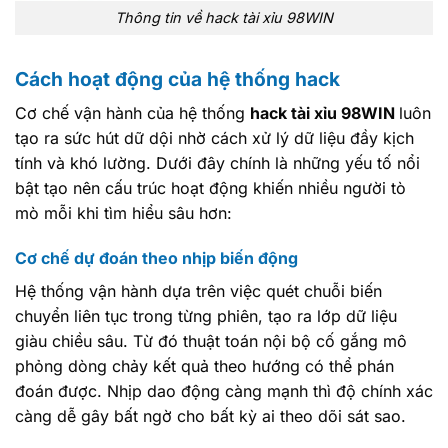
Thông tin về hack tài xỉu 98WIN
Cách hoạt động của hệ thống hack
Cơ chế vận hành của hệ thống
hack tài xỉu 98WIN
luôn
tạo ra sức hút dữ dội nhờ cách xử lý dữ liệu đầy kịch
tính và khó lường. Dưới đây chính là những yếu tố nổi
bật tạo nên cấu trúc hoạt động khiến nhiều người tò
mò mỗi khi tìm hiểu sâu hơn:
Cơ chế dự đoán theo nhịp biến động
Hệ thống vận hành dựa trên việc quét chuỗi biến
chuyển liên tục trong từng phiên, tạo ra lớp dữ liệu
giàu chiều sâu. Từ đó thuật toán nội bộ cố gắng mô
phỏng dòng chảy kết quả theo hướng có thể phán
đoán được. Nhịp dao động càng mạnh thì độ chính xác
càng dễ gây bất ngờ cho bất kỳ ai theo dõi sát sao.