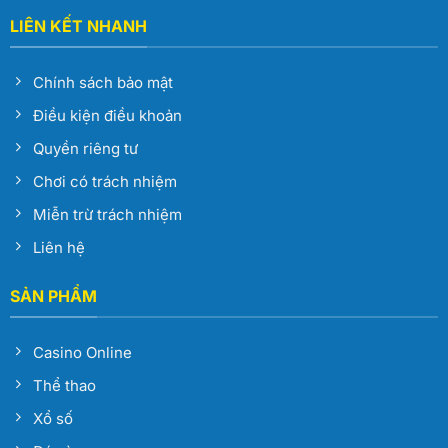
LIÊN KẾT NHANH
Chính sách bảo mật
Điều kiện điều khoản
Quyền riêng tư
Chơi có trách nhiệm
Miễn trừ trách nhiệm
Liên hệ
SẢN PHẨM
Casino Online
Thể thao
Xổ số