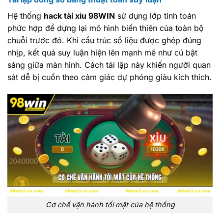
Hệ thống
hack tài xỉu 98WIN
sử dụng lớp tính toán
phức hợp để dựng lại mô hình biến thiên của toàn bộ
chuỗi trước đó. Khi cấu trúc số liệu được ghép đúng
nhịp, kết quả suy luận hiện lên mạnh mẽ như cú bật
sáng giữa màn hình. Cách tái lập này khiến người quan
sát dễ bị cuốn theo cảm giác dự phóng giàu kích thích.
Cơ chế vận hành tối mật của hệ thống