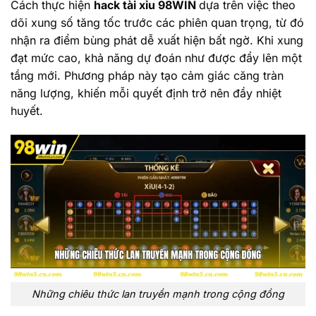
Cách thực hiện
hack tài xỉu 98WIN
dựa trên việc theo
dõi xung số tăng tốc trước các phiên quan trọng, từ đó
nhận ra điểm bùng phát dễ xuất hiện bất ngờ. Khi xung
đạt mức cao, khả năng dự đoán như được đẩy lên một
tầng mới. Phương pháp này tạo cảm giác căng tràn
năng lượng, khiến mỗi quyết định trở nên đầy nhiệt
huyết.
Những chiêu thức lan truyền mạnh trong cộng đồng