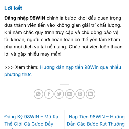
Lời kết
Đăng nhập 98WIN
chính là bước khởi đầu quan trọng
đưa thành viên tiến vào không gian giải trí chất lượng.
Khi nắm chắc quy trình truy cập và chủ động bảo vệ
tài khoản, người chơi hoàn toàn có thể yên tâm khám
phá mọi dịch vụ tại nền tảng. Chúc hội viên luôn thuận
lợi và gặp nhiều may mắn!
>>> Xem thêm:
Hướng dẫn nạp tiền 98Win qua nhiều
phương thức
Đăng Ký 98WIN – Mở Ra
Nạp Tiền 98WIN – Hướng
Thế Giới Cá Cược Đầy
Dẫn Các Bước Rút Thưởng