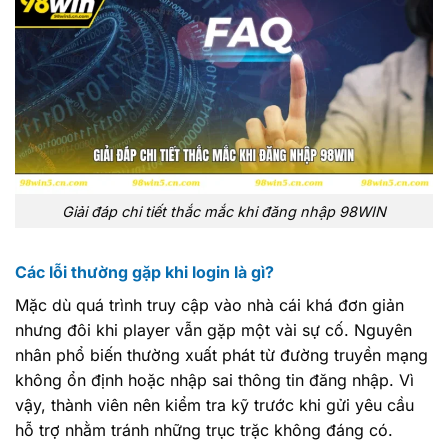
Giải đáp chi tiết thắc mắc khi đăng nhập 98WIN
Các lỗi thường gặp khi login là gì?
Mặc dù quá trình truy cập vào nhà cái khá đơn giản
nhưng đôi khi player vẫn gặp một vài sự cố. Nguyên
nhân phổ biến thường xuất phát từ đường truyền mạng
không ổn định hoặc nhập sai thông tin đăng nhập. Vì
vậy, thành viên nên kiểm tra kỹ trước khi gửi yêu cầu
hỗ trợ nhằm tránh những trục trặc không đáng có.