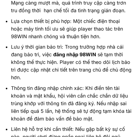
Mạng càng mượt mà, quá trình truy cập càng trơn
tru đồng thời hạn chế tối đa tình trạng gián đoạn.
Lựa chọn thiết bị phù hợp: Một chiếc điện thoại
hoặc máy tính tối ưu sẽ giúp player thao tác trên
98WIN nhanh chóng và thuận tiện hơn.
Lưu ý thời gian bảo trì: Trong trường hợp nhà cái
đang bảo trì, việc
đăng nhập 98WIN
sẽ tạm thời
không thể thực hiện. Player có thể theo dõi lịch bảo
trì được cập nhật chi tiết trên trang chủ để chủ động
hơn.
Thông tin đăng nhập chính xác: Khi điền tên tài
khoản và mật khẩu, hội viên cần chắc chắn dữ liệu
trùng khớp với thông tin đã đăng ký. Nếu nhập sai
liên tiếp quá 5 lần, hệ thống sẽ tự động tạm khóa tài
khoản để đảm bảo vấn đề bảo mật.
Liên hệ hỗ trợ khi cần thiết: Nếu gặp bất kỳ sự cố
nào, người chơi đừng ngần ngại liên hệ đội ngũ