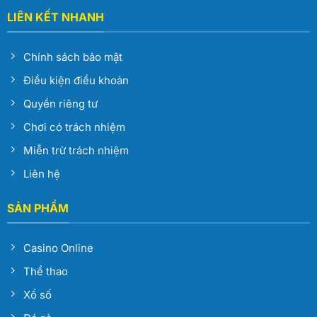
LIÊN KẾT NHANH
Chính sách bảo mật
Điều kiện điều khoản
Quyền riêng tư
Chơi có trách nhiệm
Miễn trừ trách nhiệm
Liên hệ
SẢN PHẨM
Casino Online
Thể thao
Xổ số