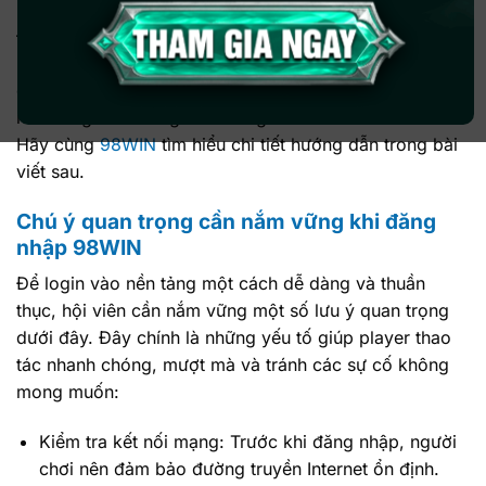
Đăng nhập 98WIN
là bước quan trọng giúp hội viên
khám phá trọn vẹn các tính năng và trải nghiệm thú vị
của nền tảng. Với quy trình đơn giản, bất kỳ thành viên
nào cũng có thể login dễ dàng chỉ với vài thao tác.
Hãy cùng
98WIN
tìm hiểu chi tiết hướng dẫn trong bài
viết sau.
Chú ý quan trọng cần nắm vững khi đăng
nhập 98WIN
Để login vào nền tảng một cách dễ dàng và thuần
thục, hội viên cần nắm vững một số lưu ý quan trọng
dưới đây. Đây chính là những yếu tố giúp player thao
tác nhanh chóng, mượt mà và tránh các sự cố không
mong muốn:
Kiểm tra kết nối mạng: Trước khi đăng nhập, người
chơi nên đảm bảo đường truyền Internet ổn định.