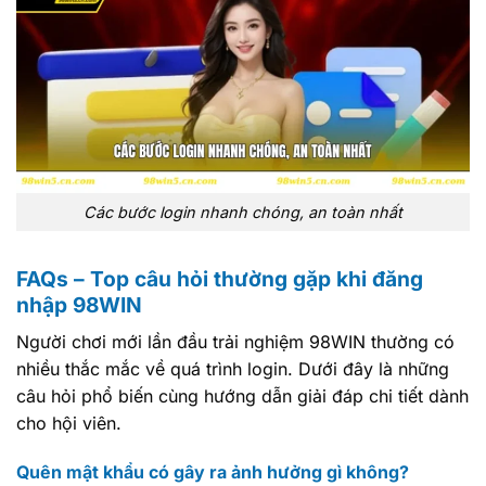
Các bước login nhanh chóng, an toàn nhất
FAQs – Top câu hỏi thường gặp khi đăng
nhập 98WIN
Người chơi mới lần đầu trải nghiệm 98WIN thường có
nhiều thắc mắc về quá trình login. Dưới đây là những
câu hỏi phổ biến cùng hướng dẫn giải đáp chi tiết dành
cho hội viên.
Quên mật khẩu có gây ra ảnh hưởng gì không?